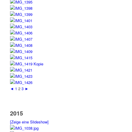
◄
1
2
3
►
2015
[Zeige eine Slideshow]