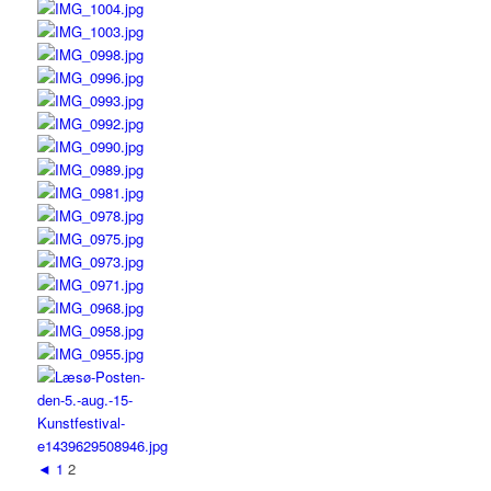
◄
1
2