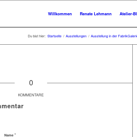
Willkommen
Renate Lehmann
Atelier-B
Du bist hier:
Startseite
/
Ausstellungen
/
Ausstellung in der FabrikGaler
0
KOMMENTARE
mmentar
*
Name