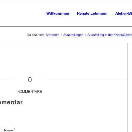
Willkommen
Renate Lehmann
Atelier-B
Du bist hier:
Startseite
/
Ausstellungen
/
Ausstellung in der FabrikGaler
0
KOMMENTARE
mmentar
*
Name