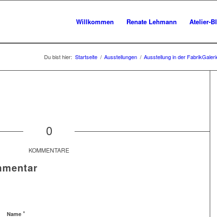
Willkommen
Renate Lehmann
Atelier-B
Du bist hier:
Startseite
/
Ausstellungen
/
Ausstellung in der FabrikGaler
0
KOMMENTARE
mmentar
*
Name