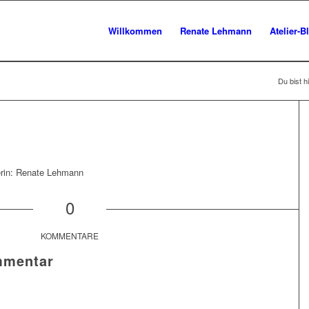
Willkommen
Renate Lehmann
Atelier-B
Du bist hi
erin: Renate Lehmann
0
KOMMENTARE
mmentar